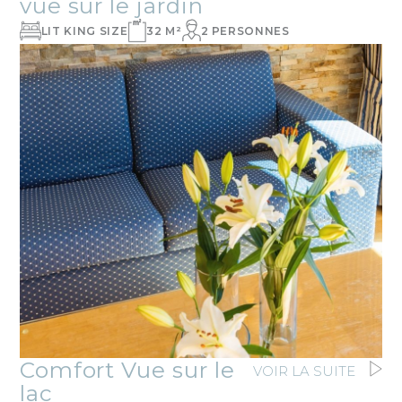
vue sur le jardin
LIT KING SIZE
32 M²
2 PERSONNES
Comfort Vue sur le
VOIR LA SUITE
lac