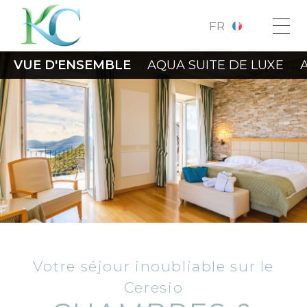
FR
VUE D'ENSEMBLE
AQUA SUITE DE LUXE
Votre séjour inoubliable sur le
Ceresio