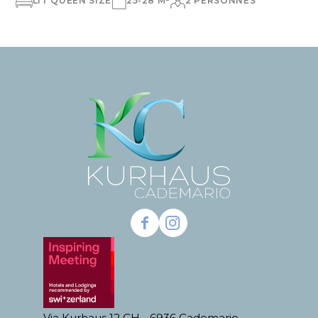
LIT QUEEN SIZE
25-28 M²
2 PERSONNES
Via Kurhaus 12 CH - 6936 Cademario