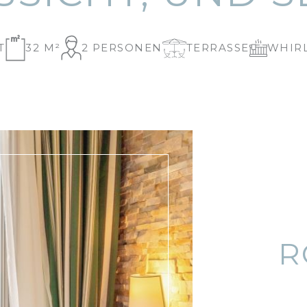
T
32 M²
2 PERSONEN
TERRASSE
WHIR
R