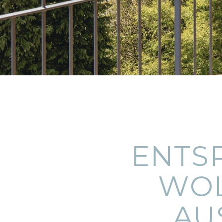
ENTS
WOL
AU