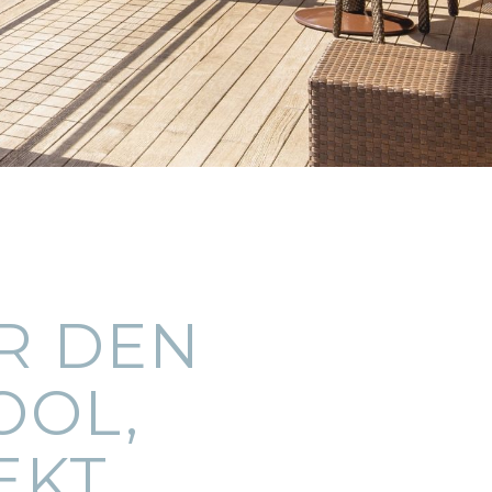
R DEN
OOL,
EKT