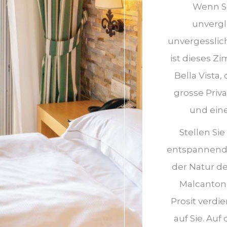
Wenn Si
unvergl
unvergesslich
ist dieses Z
Bella Vista,
grosse Priv
und ein
Stellen Sie
entspannend
der Natur de
Malcantone
Prosit verdie
auf Sie. Au